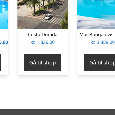
Lejligheder Turbo Club Maspalomas
Costa Dorada
Den
6,00
kr.
1.336,00
kr.
3.389,00
lige
aktuelle
pris
Gå til shop
Gå til sho
er:
5,79.
kr. 4.796,00.