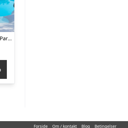
Mur Bungalows Parque Romantico
p
Forside
Om / kontakt
Blog
Betingelser