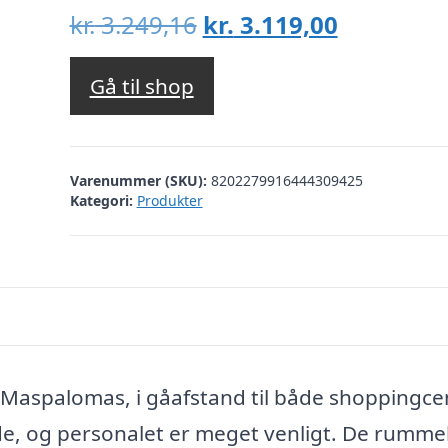
Den
Den
kr.
3.249,16
kr.
3.119,00
oprindelige
aktuelle
pris
pris
Gå til shop
var:
er:
kr. 3.249,16.
kr. 3.119,
Varenummer (SKU):
8202279916444309425
Kategori:
Produkter
f Maspalomas, i gåafstand til både shoppingce
råde, og personalet er meget venligt. De rumme