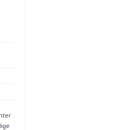
00.
nter
lige