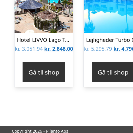
Hotel LIVVO Lago Taurito
Den
Den
Den
kr.
3.051,94
kr.
2.848,00
kr.
5.295,79
kr.
4.79
oprindelige
aktuelle
oprinde
pris
pris
pris
Gå til shop
Gå til shop
var:
er:
var:
kr. 3.051,94.
kr. 2.848,00.
kr. 5.29
Copyright 2026 - Pilanto Aps