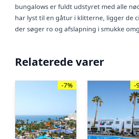
bungalows er fuldt udstyret med alle nødv
har lyst til en gåtur i klitterne, ligger d
der søger ro og afslapning i smukke omgi
Relaterede varer
-7%
-