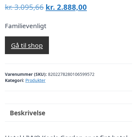
Den
Den
kr.
3.095,66
kr.
2.888,00
oprindelige
aktuelle
pris
pris
Familievenligt
var:
er:
kr. 3.095,66.
kr. 2.888,00.
Gå til shop
Varenummer (SKU):
8202278280106599572
Kategori:
Produkter
Beskrivelse