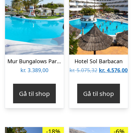
Mur Bungalows Parque Romantico
Hotel Sol Barbacan
Den
D
kr.
3.389,00
kr.
5.075,32
kr.
4.576,00
oprindelige
ak
pris
pr
Gå til shop
Gå til shop
var:
er
kr. 5.075,32.
kr
-18%
-6%