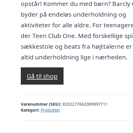
opstår! Kommer du med børn? Barcly 
byder på endeløs underholdning og
aktiviteter for alle aldre. For teenager
der Teen Club One. Med forskellige spil
sækkestole og beats fra højttalerne er
altid underholdning lige i nærheden.
Gå til shop
Varenummer (SKU):
8202277662389997711
Kategori:
Produkter