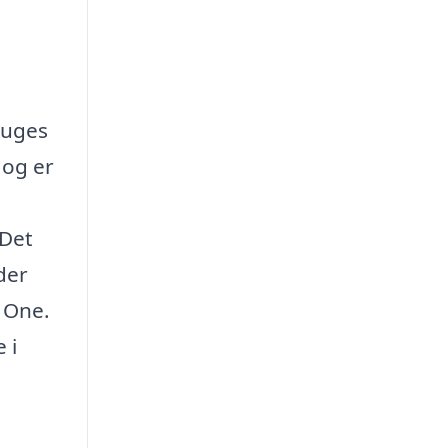
ruges
 og er
 Det
der
b One.
 i