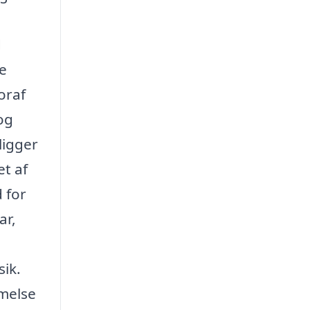
d
e
oraf
og
ligger
et af
 for
ar,
ik.
mmelse