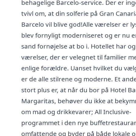
behagelige Barcelo-service. Der er in
tvivl om, at din solferie på Gran Canar
Barcelo vil blive god!Alle værelser er l
blev fornyligt moderniseret og er nu e
sand fornøjelse at bo i. Hotellet har o
værelser, der er velegnet til familier m
enlige forældre. Uanset hvilket du væl
er de alle stilrene og moderne. Et and
stort plus er, at når du bor på Hotel B
Margaritas, behøver du ikke at bekym
om mad og drikkevarer; All Inclusive-
programmet i den nye buffetrestauran
omfattende og byder på både lokale 