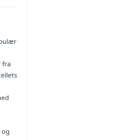
opulær
 fra
ellets
hed
 og