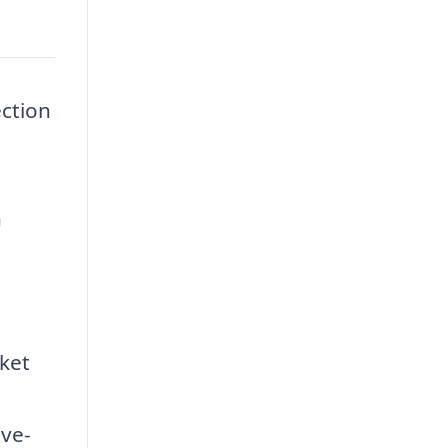
ction
n
lket
ive-