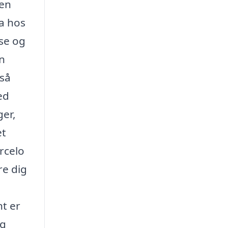
gen
ia hos
yse og
n
gså
ed
ger,
et
arcelo
re dig
t er
og