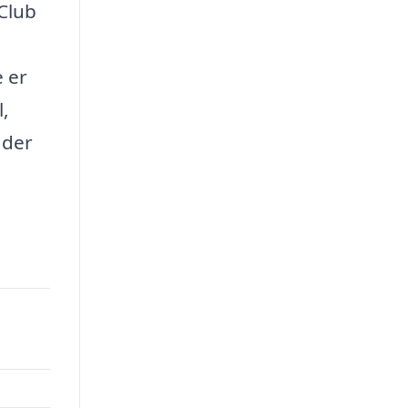
Club
e er
,
 der