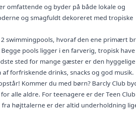
er omfattende og byder på både lokale og
moderne og smagfuldt dekoreret med tropiske
r er 2 swimmingpools, hvoraf den ene primært b
 Begge pools ligger i en farverig, tropisk have
edste sted for mange gæster er den hyggelige
 af forfriskende drinks, snacks og god musik.
e opstår! Kommer du med børn? Barcly Club by
for alle aldre. For teenagere er der Teen Clu
fra højttalerne er der altid underholdning lige