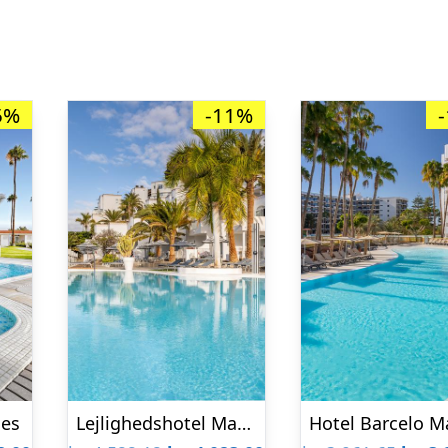
5%
-11%
les
Lejlighedshotel Marina Bay View – voksenhotel