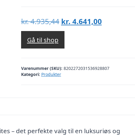
Den
Den
kr.
4.935,44
kr.
4.641,00
oprindelige
aktuelle
pris
pris
Gå til shop
var:
er:
kr. 4.935,44.
kr. 4.641,
Varenummer (SKU):
8202272031536928807
Kategori:
Produkter
es – det perfekte valg til en luksuriøs og