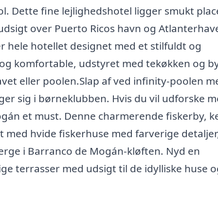
. Dette fine lejlighedshotel ligger smukt plac
dsigt over Puerto Ricos havn og Atlanterhave
 hele hotellet designet med et stilfuldt og
 og komfortable, udstyret med tekøkken og b
et eller poolen.Slap af ved infinity-poolen m
r sig i børneklubben. Hvis du vil udforske m
Mogán et must. Denne charmerende fiskerby, k
t med hvide fiskerhuse med farverige detaljer
bjerge i Barranco de Mogán-kløften. Nyd en
ge terrasser med udsigt til de idylliske huse 