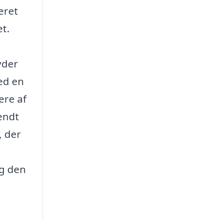
eret
t.
yder
ed en
ere af
endt
, der
og den