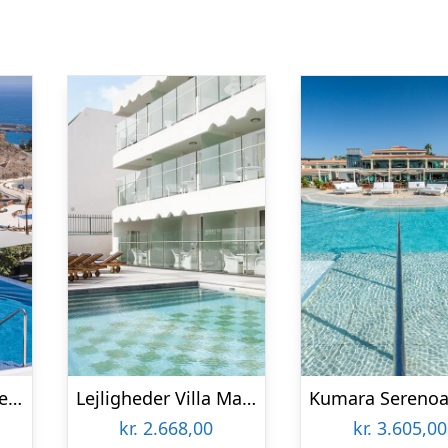
Lejligheder Arguineguin Park by Servatur
Lejligheder Villa Magna
kr.
2.668,00
kr.
3.605,00