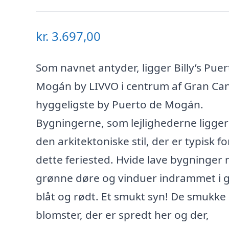
kr.
3.697,00
Som navnet antyder, ligger Billy’s Pue
Mogán by LIVVO i centrum af Gran Can
hyggeligste by Puerto de Mogán.
Bygningerne, som lejlighederne ligger i
den arkitektoniske stil, der er typisk fo
dette feriested. Hvide lave bygninger
grønne døre og vinduer indrammet i g
blåt og rødt. Et smukt syn! De smukke
blomster, der er spredt her og der,