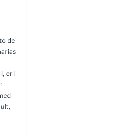
rto de
arias
, er i
r
 med
ult,