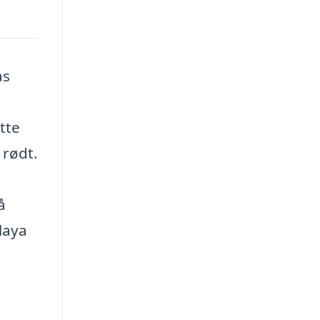
as
ette
 rødt.
å
Playa