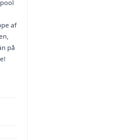
gpool
ppe af
den,
gán på
e!