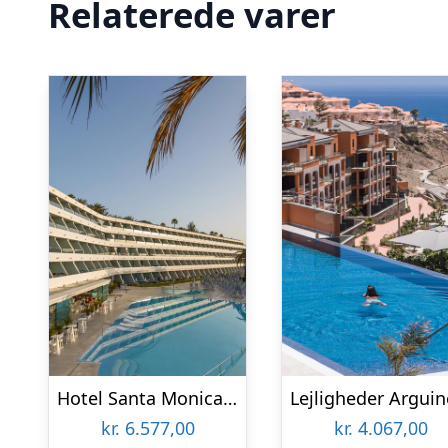
Relaterede varer
Hotel Santa Monica Suites
kr.
6.577,00
kr.
4.067,00