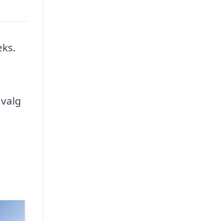
eks.
dvalg