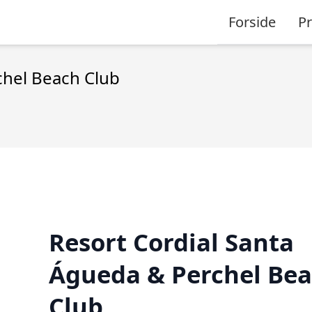
Forside
P
chel Beach Club
Resort Cordial Santa
Águeda & Perchel Be
Club