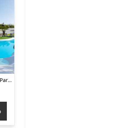
Mur Bungalows Parque Romantico
p