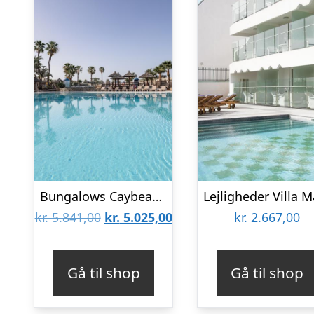
Bungalows Caybeach Princess
Den
Den
kr.
5.841,00
kr.
5.025,00
kr.
2.667,00
oprindelige
aktuelle
pris
pris
Gå til shop
Gå til shop
var:
er:
kr. 5.841,00.
kr. 5.025,00.